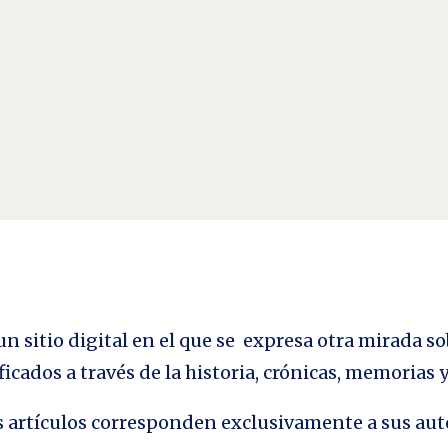
o Por Ysi Ortega . En el arte cinematográfico convergen, además de las técnicas 
 montaje, la fotografía, el manejo de...
n sitio digital en el que se expresa otra mirada so
ficados a través de la historia, crónicas, memorias
los artículos corresponden exclusivamente a sus aut