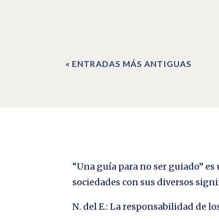
Alfred Hitchcock: Un misterio dentro de otro misteri
preproducción y producción, el guion, la dirección, el
« ENTRADAS MÁS ANTIGUAS
“Una guía para no ser guiado” es u
sociedades con sus diversos signi
N. del E.: La responsabilidad de 