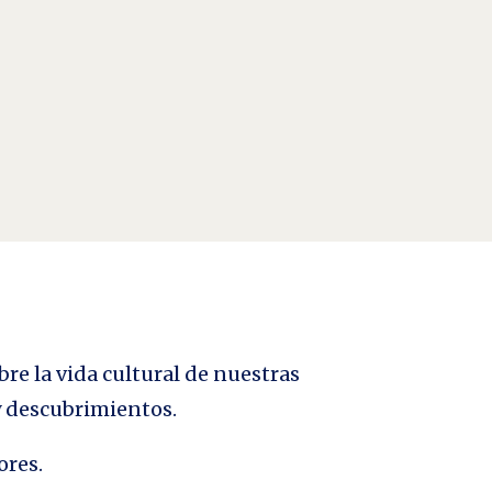
audiovisuales, el desarrollo de tareas de
bre la vida cultural de nuestras
 y descubrimientos.
ores.