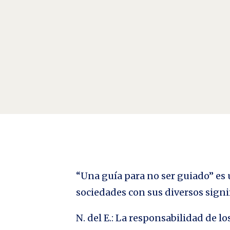
Ves cosas y dices, «¿por qué?» Pero yo sueño cosas
– George Bernard Shaw
“Una guía para no ser guiado” es u
sociedades con sus diversos signi
N. del E.: La responsabilidad de 