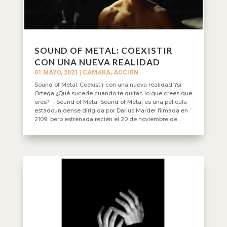
SOUND OF METAL: COEXISTIR
CON UNA NUEVA REALIDAD
01 MAYO, 2021
|
CÁMARA, ACCIÓN
Sound of Metal: Coexistir con una nueva realidad Ysi
Ortega ¿Qué sucede cuando te quitan lo que crees que
eres? - Sound of Metal Sound of Metal es una película
estadounidense dirigida por Darius Marder filmada en
2109, pero estrenada recién el 20 de noviembre de...