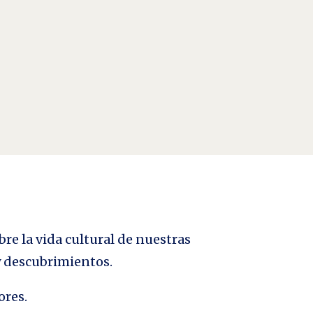
s” (Antonio Gramsci) La palabra Miedo, derivada del
bre la vida cultural de nuestras
 y descubrimientos.
ores.