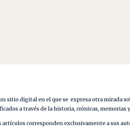
se muere y el nuevo tarda en aparecer. Y en ese clarooscuro surgen los monstrou
y del dominio gallego-portugués...
n sitio digital en el que se expresa otra mirada so
ficados a través de la historia, crónicas, memorias
los artículos corresponden exclusivamente a sus aut