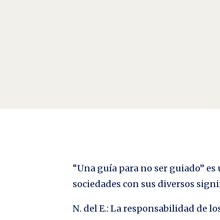
El Poder del Miedo Por Ysi Ortega “El Viejo mundo 
latín metus, -us 'miedo' es exclusiva del castellano 
“Una guía para no ser guiado” es u
sociedades con sus diversos signi
N. del E.: La responsabilidad de 