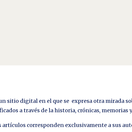
o Por Ysi Ortega . En el arte cinematográfico convergen, además de las técnicas 
 montaje, la fotografía, el manejo de...
n sitio digital en el que se expresa otra mirada so
ficados a través de la historia, crónicas, memorias
los artículos corresponden exclusivamente a sus aut