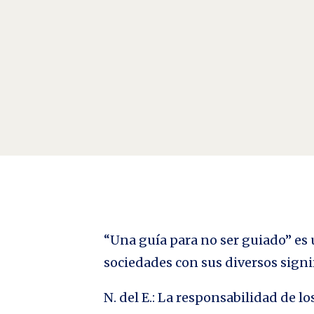
Alfred Hitchcock: Un misterio dentro de otro misteri
preproducción y producción, el guion, la dirección, el
“Una guía para no ser guiado” es u
sociedades con sus diversos signi
N. del E.: La responsabilidad de 