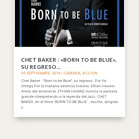
CHET BAKER : «BORN TO BE BLUE»,
SU REGRESO…
09 SEPTIEMBRE, 2016
|
CÁMARA, ACCIÓN
Chet Baker : "Born to be Blue", su regreso... Por Ysi
Ortega Por la mañana seremos historia- Ethan Hawke -
Antes del amanecer. ETHAN HAWKE ilumina la pantalla
grande interpretando a la leyenda del jazz, CHET
BAKER, en el filme ‘BORN TO BE BLUE’ , escrita, dirigida
y...