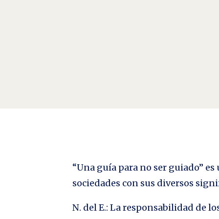
Despertar soñando Por Ysi Ortega Somos hijos de nu
empiezo a conocer. Nos adiestrábamos en las idea
“Una guía para no ser guiado” es u
sociedades con sus diversos signi
N. del E.: La responsabilidad de 