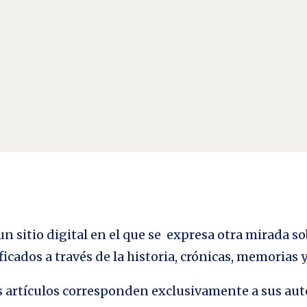
estro tiempo y de nuestro entorno. Reíamos y soñábamos al pensar en nuestra ex
s que pensábamos podían cambiar el mundo....
n sitio digital en el que se expresa otra mirada so
ficados a través de la historia, crónicas, memorias
los artículos corresponden exclusivamente a sus aut