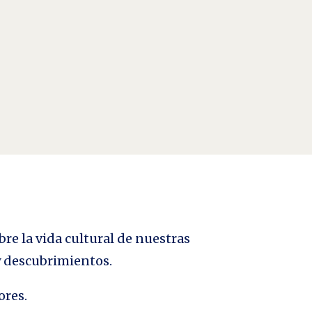
istencia y juventud, escribía un amigo a quien
bre la vida cultural de nuestras
 y descubrimientos.
ores.