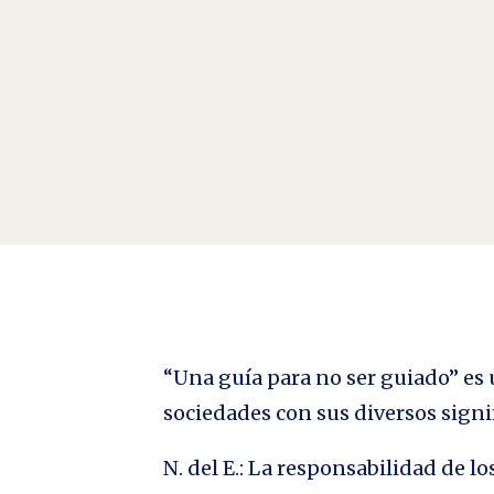
El Poder del Miedo Por Ysi Ortega “El Viejo mundo 
latín metus, -us 'miedo' es exclusiva del castellano 
“Una guía para no ser guiado” es u
sociedades con sus diversos signi
N. del E.: La responsabilidad de 