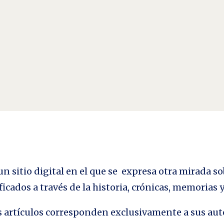
se muere y el nuevo tarda en aparecer. Y en ese clarooscuro surgen los monstrou
y del dominio gallego-portugués...
n sitio digital en el que se expresa otra mirada so
ficados a través de la historia, crónicas, memorias
los artículos corresponden exclusivamente a sus aut