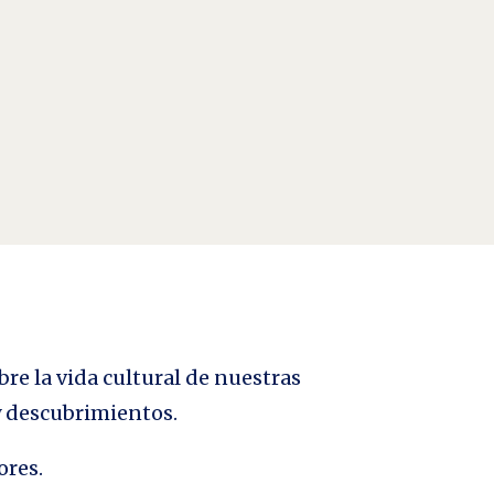
s” (Antonio Gramsci) La palabra Miedo, derivada del
bre la vida cultural de nuestras
 y descubrimientos.
ores.