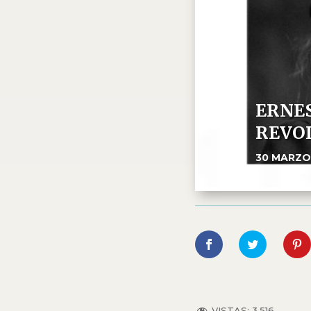
ERNES
REVO
30 MARZO
VISTAS:
3.516