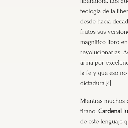
liberadora. Los 
teología de la li
desde hacía déca
frutos sus version
magnífico libro en
revolucionarias. A
arma por excelenc
la fe y que eso no 
dictadura.[4]
Mientras muchos d
tirano,
Cardenal
lu
de este lenguaje q