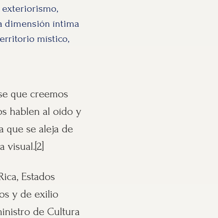
 exteriorismo,
la dimensión íntima
rritorio místico,
ese que creemos
os hablen al oído y
 que se aleja de
visual.[2]
Rica, Estados
s y de exilio
inistro de Cultura