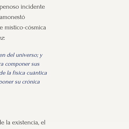
 penoso incidente
o amonestó
te místico-cósmica
ez
:
n del universo; y
ara componer sus
de la física cuántica
mponer su crónica
e la existencia, el