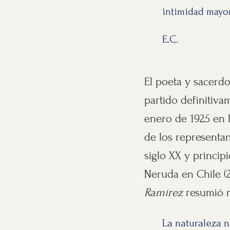
intimidad mayor
E.C.
El poeta y sacerd
partido definitiva
enero de 1925 en l
de los representan
siglo XX y princip
Neruda en Chile (2
Ramírez
resumió m
La naturaleza n