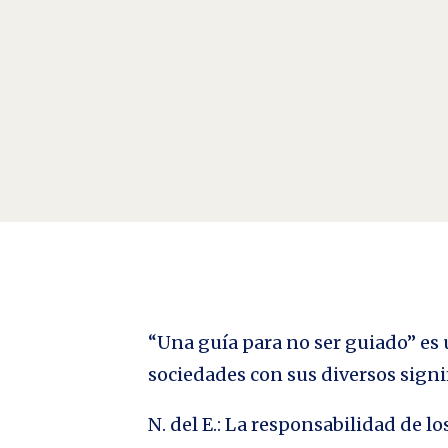
es necesario reelaborar una ética y un pensamiento c
destructiva».
“Una guía para no ser guiado” es u
sociedades con sus diversos signi
N. del E.: La responsabilidad de 