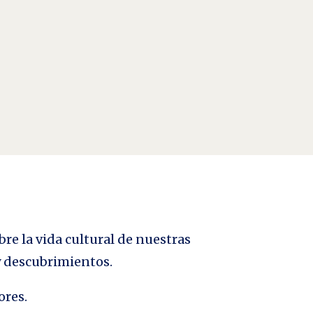
 real creativa y generadora» y «virtualidad real
bre la vida cultural de nuestras
 y descubrimientos.
ores.