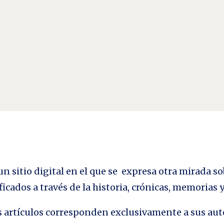
rítico que sean capaces de distinguir de una forma no binaria entre «virtualidad
n sitio digital en el que se expresa otra mirada so
ficados a través de la historia, crónicas, memorias
los artículos corresponden exclusivamente a sus aut