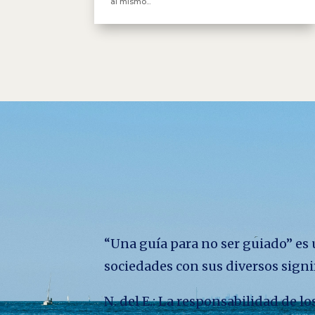
al mismo...
“Una guía para no ser guiado” es u
sociedades con sus diversos signi
N. del E.: La responsabilidad de 