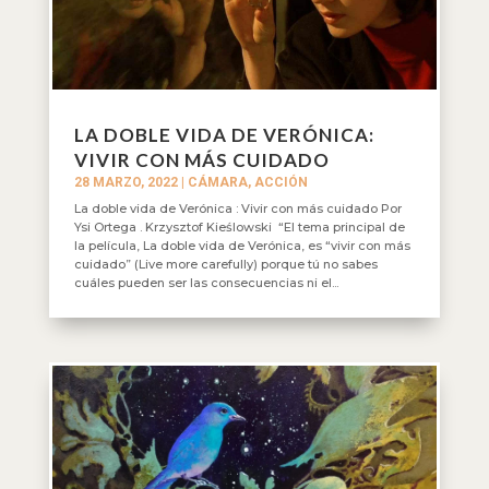
LA DOBLE VIDA DE VERÓNICA:
VIVIR CON MÁS CUIDADO
28 MARZO, 2022
|
CÁMARA, ACCIÓN
La doble vida de Verónica : Vivir con más cuidado Por
Ysi Ortega . Krzysztof Kieślowski “El tema principal de
la película, La doble vida de Verónica, es “vivir con más
cuidado” (Live more carefully) porque tú no sabes
cuáles pueden ser las consecuencias ni el...