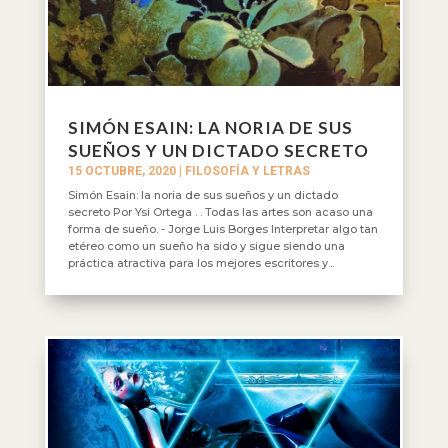
SIMÓN ESAIN: LA NORIA DE SUS
SUEÑOS Y UN DICTADO SECRETO
15 OCTUBRE, 2020
|
FILOSOFÍA Y LETRAS
Simón Esain: la noria de sus sueños y un dictado
secreto Por Ysi Ortega . . Todas las artes son acaso una
forma de sueño. - Jorge Luis Borges Interpretar algo tan
etéreo como un sueño ha sido y sigue siendo una
práctica atractiva para los mejores escritores y...