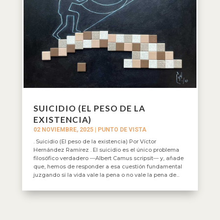
SUICIDIO (EL PESO DE LA
EXISTENCIA)
02 NOVIEMBRE, 2025
|
PUNTO DE VISTA
. Suicidio (El peso de la existencia) Por Víctor
Hernández Ramírez . El suicidio es el único problema
filosófico verdadero ―Albert Camus scripsit­― y, añade
que, hemos de responder a esa cuestión fundamental
juzgando si la vida vale la pena o no vale la pena de...