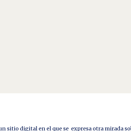
r Ysi Ortega . Krzysztof Kieślowski “El tema principal de la película, La doble vi
 las consecuencias ni el...
n sitio digital en el que se expresa otra mirada so