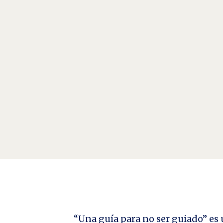
La doble vida de Verónica : Vivir con más cuidado Po
more carefully) porque tú no sabes cuáles pueden ser
“Una guía para no ser guiado” es u