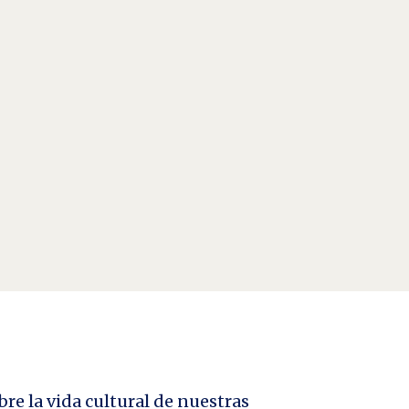
da de Verónica, es “vivir con más cuidado” (Live
bre la vida cultural de nuestras