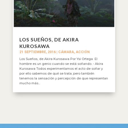
LOS SUEÑOS, DE AKIRA
KUROSAWA
21 SEPTIEMBRE, 2016
|
CÁMARA, ACCIÓN
Los Sueños, de Akira Kurosawa Por Ysi Ortega El
hombre es un genio cuando se está soñando. - Akira
Kurosawa Todos experimentamos el acto de soñar y
por ello sabemos de qué se trata; pero también
tenemos la sensación y percepción de que representan
mucho más...