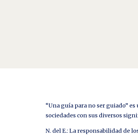
El señor de la foto Por Ariel Fridman . El poder es c
New York Times, uno de los pocos diarios influyente
“Una guía para no ser guiado” es u
sociedades con sus diversos signi
N. del E.: La responsabilidad de 