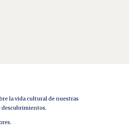
-1986) El señor de la foto es editor ejecutivo de The
bre la vida cultural de nuestras
 y descubrimientos.
ores.