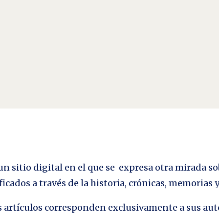
omo un explosivo: o se maneja con cuidado, o estalla.- Enrique Tierno Galván (1918
s que quedan. Uno de...
n sitio digital en el que se expresa otra mirada so
ficados a través de la historia, crónicas, memorias
los artículos corresponden exclusivamente a sus aut