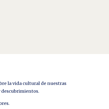
l Hoyo es una película española de ciencia ficción y
bre la vida cultural de nuestras
 y descubrimientos.
ores.