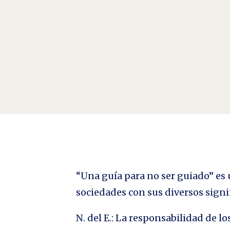
El Hoyo (The Platform, 2019) Por Nicolás Panoto "Hay
suspenso del año 2019. Cuenta con la dirección de Ga
“Una guía para no ser guiado” es u
sociedades con sus diversos signi
N. del E.: La responsabilidad de 