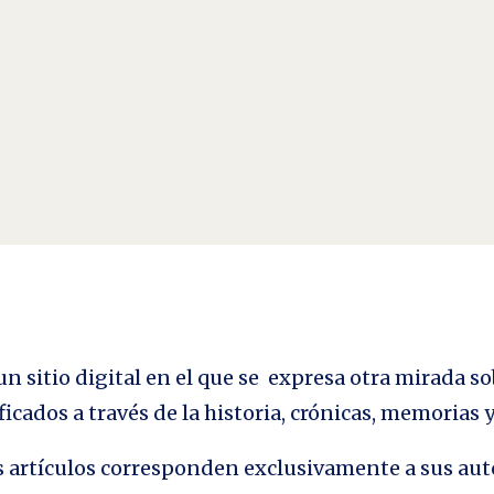
 tres clases de personas: Los de arriba, los de abajo y los que caen" - El Hoyo E
lder Gaztelu-Urrutia y...
n sitio digital en el que se expresa otra mirada so
ficados a través de la historia, crónicas, memorias
los artículos corresponden exclusivamente a sus aut