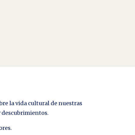
mos en el exterior. Este retraimiento en casa es, al
bre la vida cultural de nuestras
 y descubrimientos.
ores.