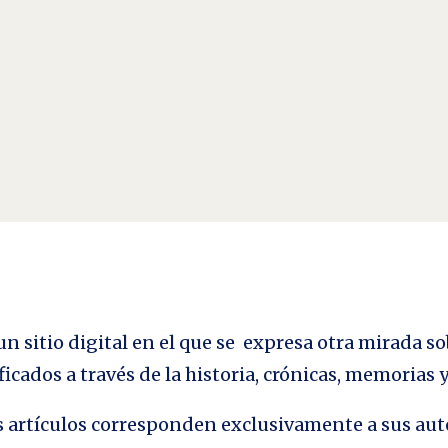
 Luis Sáez Rueda . A menudo pienso que es al revés, que el confinamiento lo tene
 de salud), un respiro. El...
n sitio digital en el que se expresa otra mirada so
ficados a través de la historia, crónicas, memorias
los artículos corresponden exclusivamente a sus aut