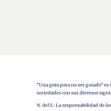
Confinamiento en el Afuera y a plena luz del día Por
fin y al cabo (exceptuando a quienes tienen problemas
“Una guía para no ser guiado” es u
sociedades con sus diversos signi
N. del E.: La responsabilidad de 