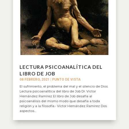
LECTURA PSICOANALÍTICA DEL
LIBRO DE JOB
08 FEBRERO, 2021
|
PUNTO DE VISTA
El sufrimiento, el problema del mal y el silencio de Dios.
Lectura psicoanalítica del libro de Job Dr. Víctor
Hernández Ramírez El libro de Job desafía al
psicoanálisis del mismo modo que desafía a toda
religión y a la filosofía.- Víctor Hernández Ramírez Dos
aspectos...