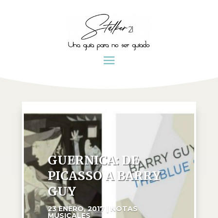
GUERNICA: DE
PICASSO A BARRY
GUY
23 ENERO, 2017
|
NOTAS
MUSICALES